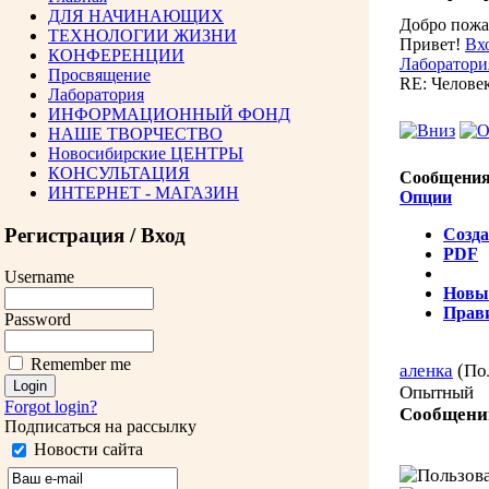
ДЛЯ НАЧИНАЮЩИХ
Добро пожа
ТЕХНОЛОГИИ ЖИЗНИ
Привет!
Вх
КОНФЕРЕНЦИИ
Лаборатор
Просвящение
RE: Человек
Лаборатория
ИНФОРМАЦИОННЫЙ ФОНД
НАШЕ ТВОРЧЕСТВО
Новосибирские ЦЕНТРЫ
КОНСУЛЬТАЦИЯ
Сообщения
ИНТЕРНЕТ - МАГАЗИН
Опции
Регистрация / Вход
Созда
PDF
Username
Новы
Прав
Password
Remember me
аленка
(По
Опытный
Forgot login?
Сообщени
Подписаться на рассылку
Новости сайта