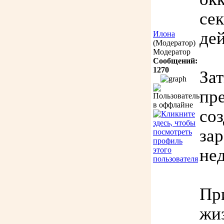
се
де
Илона
(Модератор)
Модератор
Сообщений:
1270
За
пр
со
за
не
Пр
жи