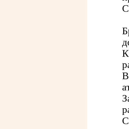
С
Б
д
К
р
В
а
З
р
С