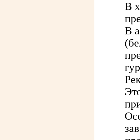
В 
пр
В 
(бе
пре
гур
Рек
Эт
пр
Ос
зав