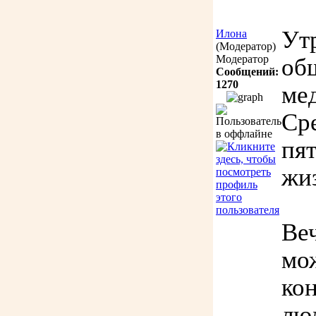
Ут
Илона
(Модератор)
Модератор
об
Сообщений:
1270
ме
Сре
пя
жи
Веч
мо
ко
лю