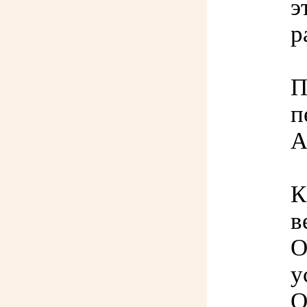
э
р
П
п
А
К
в
О
у
О