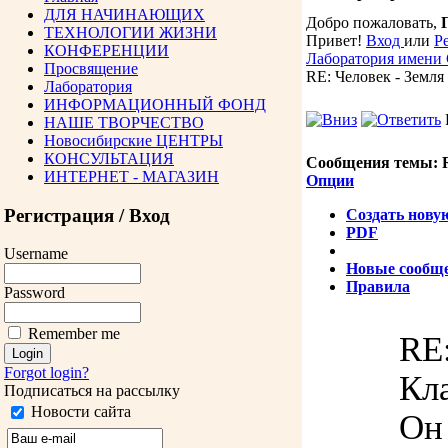
ДЛЯ НАЧИНАЮЩИХ
Добро пожаловать,
ТЕХНОЛОГИИ ЖИЗНИ
Привет!
Вход
или
Р
КОНФЕРЕНЦИИ
Лаборатория имени
Просвящение
RE: Человек - Земля
Лаборатория
ИНФОРМАЦИОННЫЙ ФОНД
НАШЕ ТВОРЧЕСТВО
Новосибирские ЦЕНТРЫ
КОНСУЛЬТАЦИЯ
Сообщения темы:
R
ИНТЕРНЕТ - МАГАЗИН
Опции
Регистрация / Вход
Создать нову
PDF
Username
Новые сообщ
Правила
Password
Remember me
RE:
Forgot login?
Кл
Подписаться на рассылку
Новости сайта
Он 