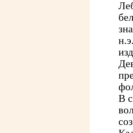
Леб
бе
зна
н.э
из
Де
пр
фо
В 
во
со