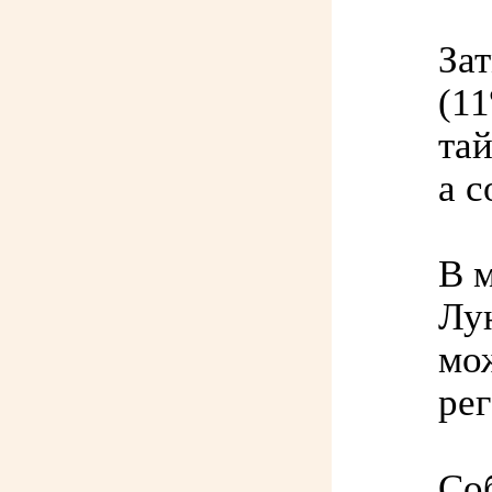
За
(11
тай
а с
В 
Лу
мо
ре
Со