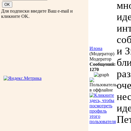
мн
Для подписки введите Ваш e-mail и
иде
кликните OK.
ин
со
и 
Илона
(Модератор)
Модератор
бл
Сообщений:
1270
ра
оч
не
иде
Пе