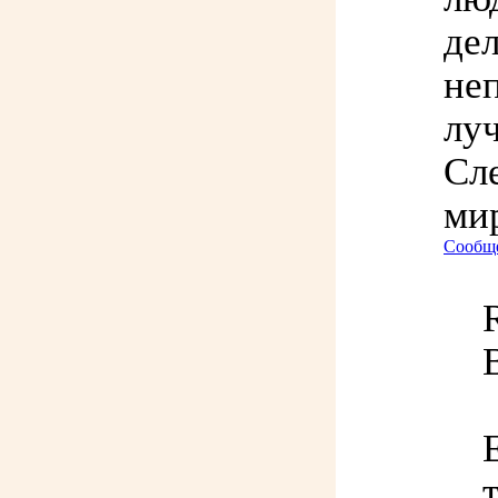
де
не
лу
Сл
мир
Сообще