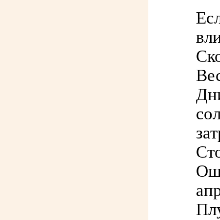
Есл
вли
Ско
Ве
Дни
со
за
Ст
Ош
апр
Пл