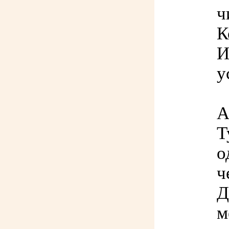
ч
К
И
у
А
Т
о
ч
Д
м