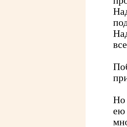
пр
Над
по
Над
все
По
пр
Но 
ею 
мн