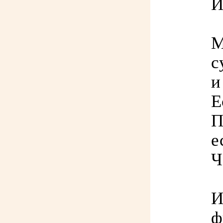
И
М
с
и
Е
П
е
Ч
И
ф