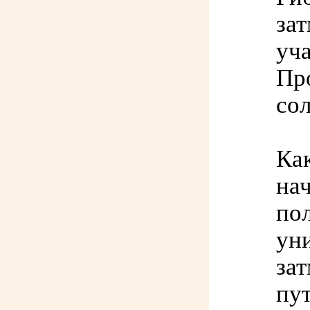
зат
уча
Пр
сол
Как
нач
пол
уни
зат
пу