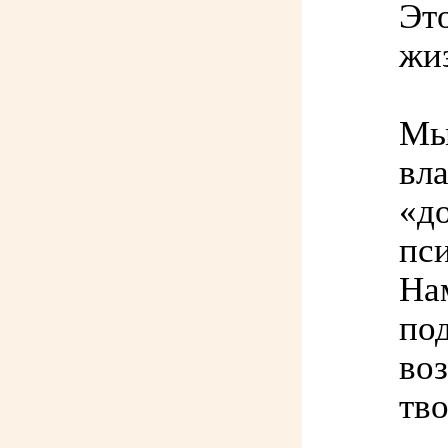
Эт
жи
Мы
вла
«д
пс
На
по
во
тв