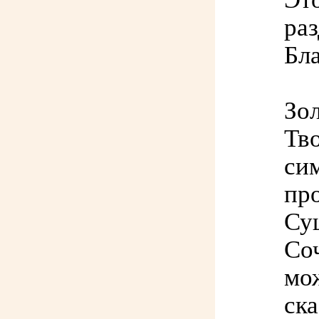
ра
Бл
Зо
Тв
сим
пр
Су
Соч
мож
ска