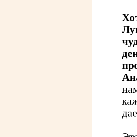
Хо
Лу
чу
де
пр
Ан
нам
каж
да
Это