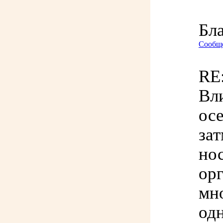
Бл
Сообще
RE:
Вли
ос
зат
но
ор
мно
од