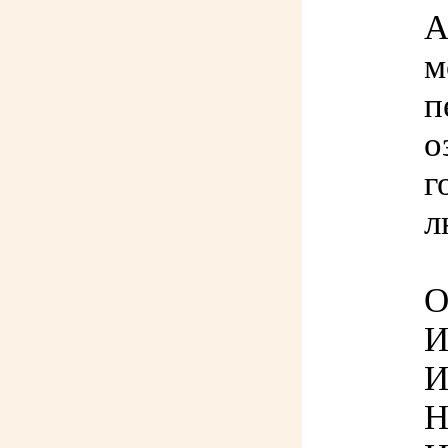
А
м
п
о
г
л
О
И
И
Н