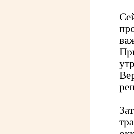
Се
про
ва
Пр
ут
Ве
ре
За
тр
окк