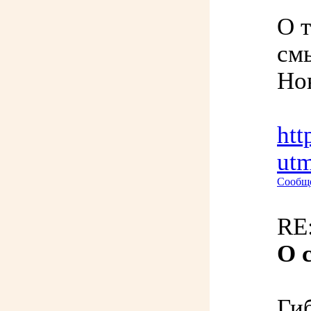
О т
см
Но
htt
ut
Сообще
RE:
О 
Гиб