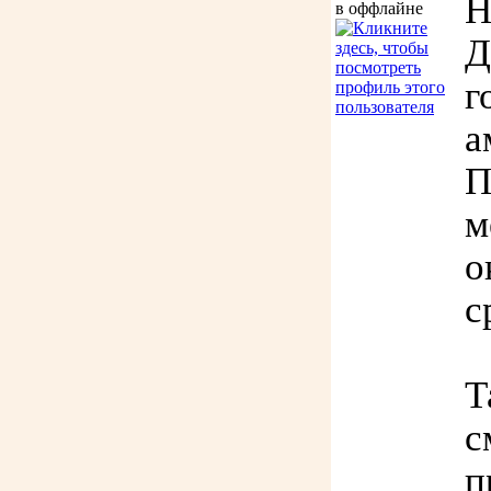
Н
Д
г
а
П
м
о
с
Т
с
п