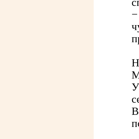
с
−
ч
п
Н
М
У
с
В
п