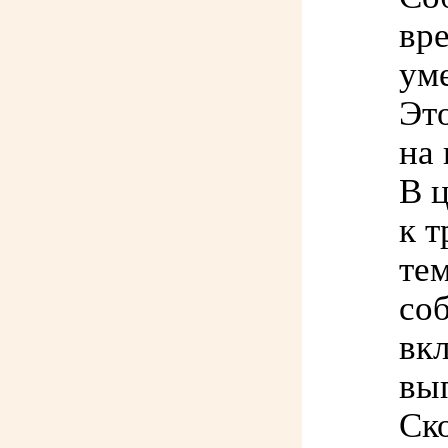
вр
ум
Эт
на
В 
к 
те
со
вк
вып
Ск