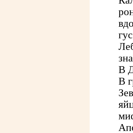
Ка
ро
вдо
гус
Леб
зна
В 
В 
Зев
яйц
ми
Апо