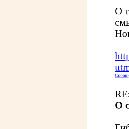
О т
см
Но
htt
ut
Сообще
RE:
О 
Гиб