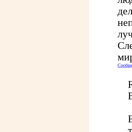
де
не
лу
Сл
мир
Сообще