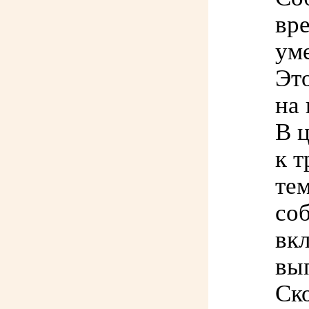
вр
ум
Эт
на
В 
к 
те
со
вк
вып
Ск