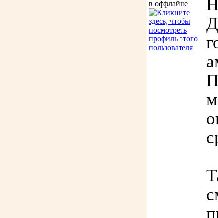
Н
Д
г
а
П
м
о
с
Т
с
п