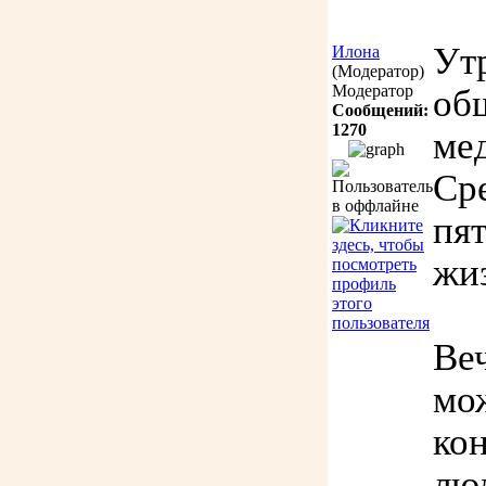
Ут
Илона
(Модератор)
Модератор
об
Сообщений:
1270
ме
Сре
пя
жи
Веч
мо
ко
лю