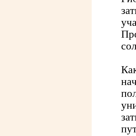
зат
уча
Пр
сол
Как
нач
пол
уни
зат
пу