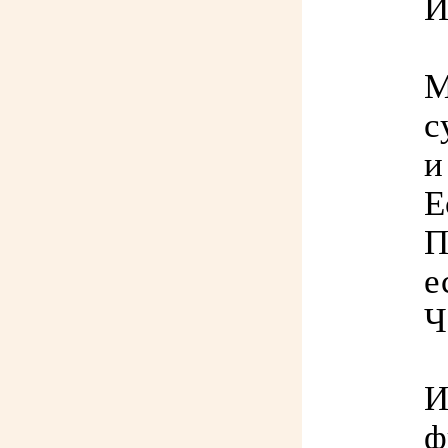
И
М
с
и
Е
П
е
Ч
И
ф