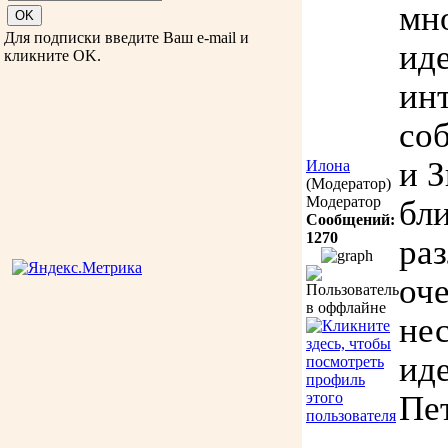
мн
Для подписки введите Ваш e-mail и
иде
кликните OK.
ин
со
и 
Илона
(Модератор)
Модератор
бл
Сообщений:
1270
ра
оч
не
иде
Пе