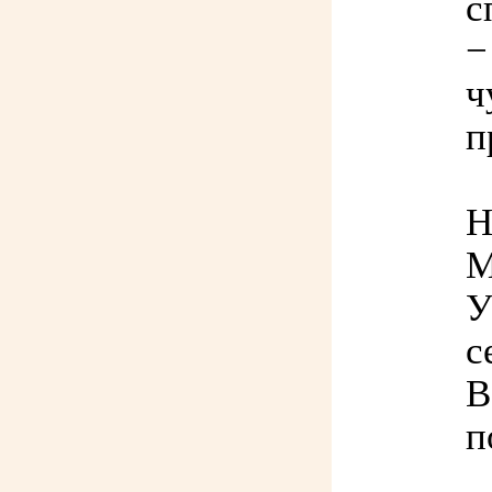
с
−
ч
п
Н
М
У
с
В
п