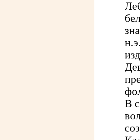
Леб
бе
зна
н.э
из
Де
пр
фо
В 
во
со