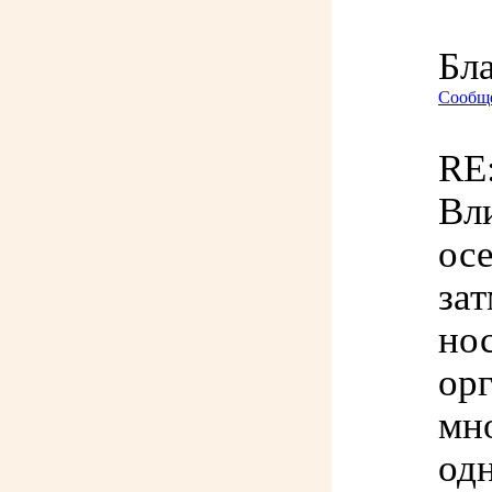
Бл
Сообще
RE:
Вли
ос
зат
но
ор
мно
од