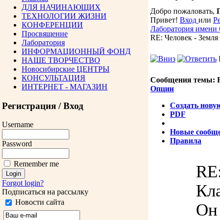
ДЛЯ НАЧИНАЮЩИХ
Добро пожаловать,
ТЕХНОЛОГИИ ЖИЗНИ
Привет!
Вход
или
Р
КОНФЕРЕНЦИИ
Лаборатория имени
Просвящение
RE: Человек - Земля
Лаборатория
ИНФОРМАЦИОННЫЙ ФОНД
НАШЕ ТВОРЧЕСТВО
Новосибирские ЦЕНТРЫ
КОНСУЛЬТАЦИЯ
Сообщения темы:
R
ИНТЕРНЕТ - МАГАЗИН
Опции
Регистрация / Вход
Создать нову
PDF
Username
Новые сообщ
Правила
Password
Remember me
RE:
Forgot login?
Кл
Подписаться на рассылку
Новости сайта
Он 