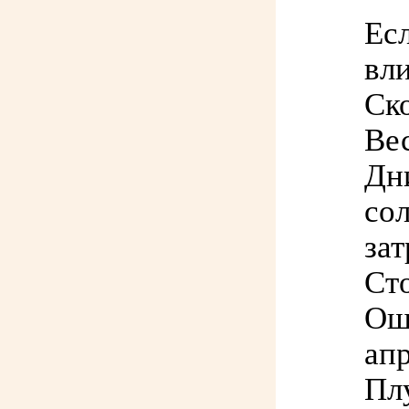
Есл
вли
Ско
Ве
Дни
со
за
Ст
Ош
апр
Пл