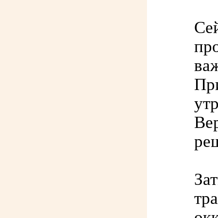
Се
про
ва
Пр
ут
Ве
ре
За
тр
окк