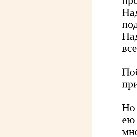
пр
Над
по
Над
все
По
пр
Но 
ею 
мн