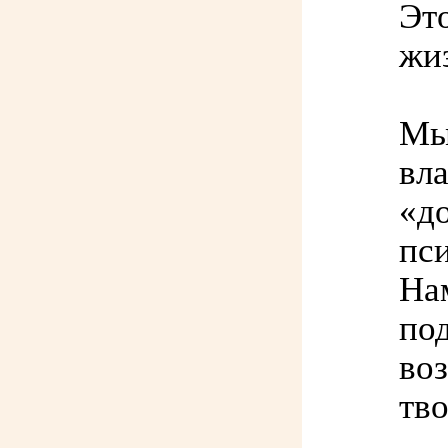
Эт
жи
Мы
вла
«д
пс
На
по
во
тв