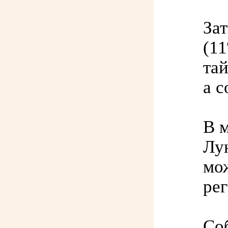
За
(11
тай
а с
В 
Лу
мо
ре
Со