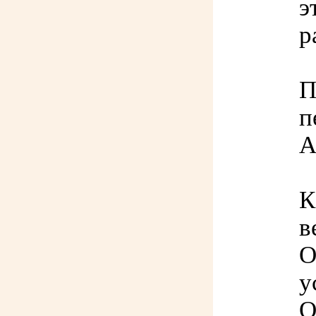
э
р
П
п
А
К
в
О
у
О