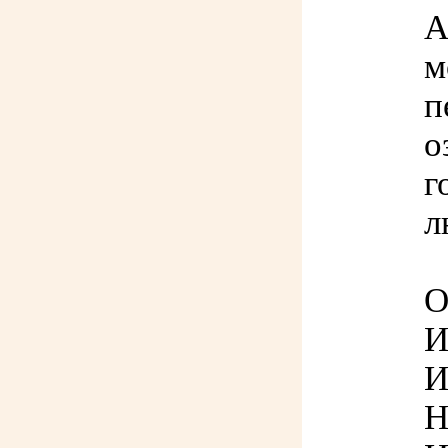
А
м
п
о
г
л
О
И
И
Н