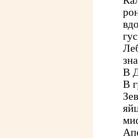
Ка
ро
вдо
гус
Леб
зна
В 
В 
Зев
яйц
ми
Апо