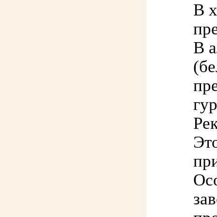
В 
пр
В 
(бе
пре
гур
Рек
Эт
пр
Ос
зав