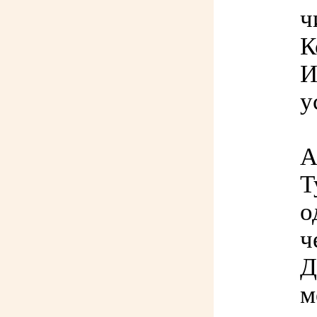
ч
К
И
у
А
Т
о
ч
Д
м