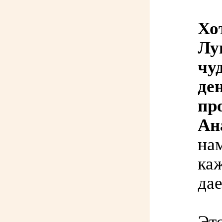
Хо
Лу
чу
де
пр
Ан
нам
каж
да
Это