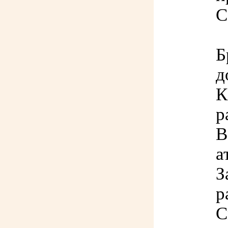
С
Б
д
К
р
В
а
З
р
С