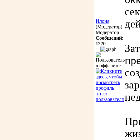
се
де
Илона
(Модератор)
Модератор
Сообщений:
1270
За
пр
со
за
не
Пр
жи