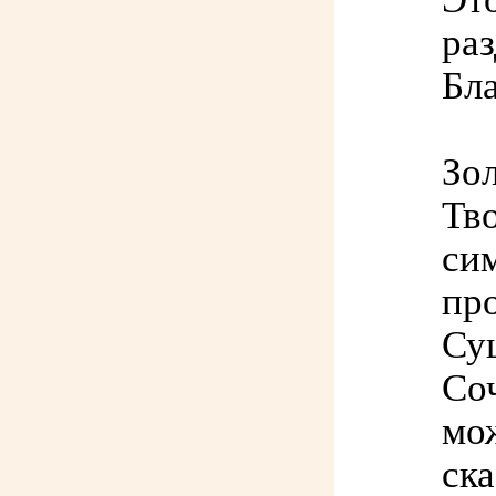
ра
Бл
Зо
Тв
сим
пр
Су
Соч
мож
ска