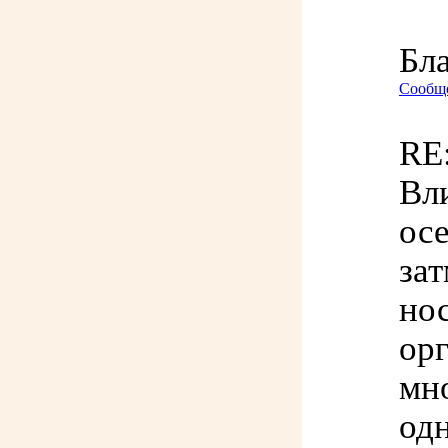
Бл
Сообще
RE:
Вли
ос
зат
но
ор
мно
од