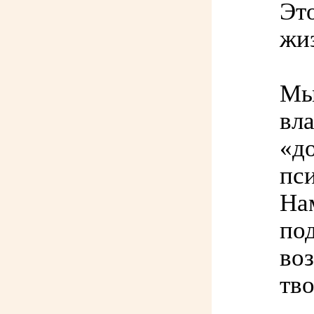
Эт
жи
Мы
вла
«д
пс
На
по
во
тв