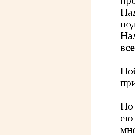
пр
Над
по
Над
все
По
пр
Но 
ею 
мн