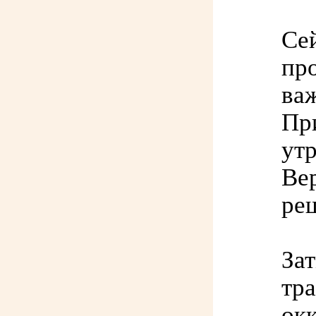
Се
про
ва
Пр
ут
Ве
ре
За
тр
окк