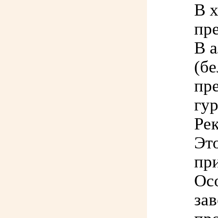
В 
пр
В 
(бе
пре
гур
Рек
Эт
пр
Ос
зав