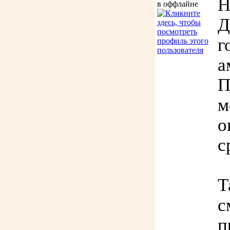
Н
Д
г
а
П
м
о
с
Т
с
п