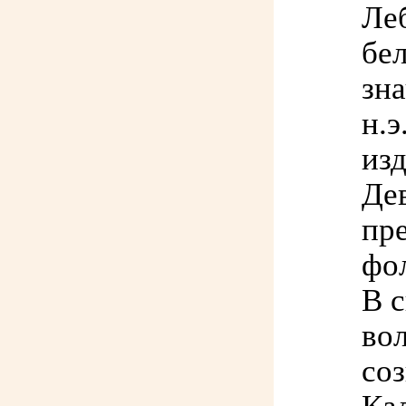
Леб
бе
зна
н.э
из
Де
пр
фо
В 
во
со