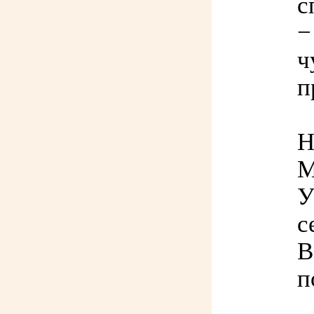
с
−
ч
п
Н
М
У
с
В
п