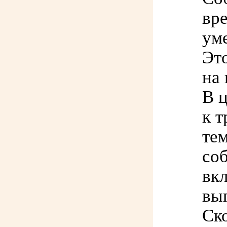
вр
ум
Эт
на
В 
к 
те
со
вк
вып
Ск