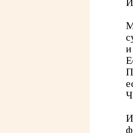
И
М
с
и
Е
П
е
Ч
И
ф