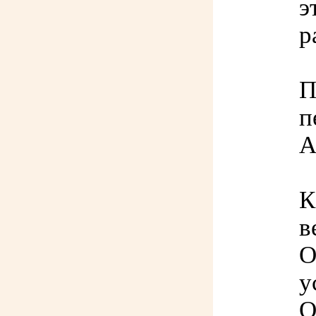
э
р
П
п
А
К
в
О
у
О