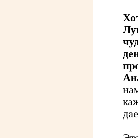
Хо
Лу
чу
де
пр
Ан
нам
каж
да
Это