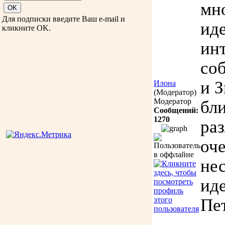
мн
Для подписки введите Ваш e-mail и
иде
кликните OK.
ин
со
и 
Илона
(Модератор)
Модератор
бл
Сообщений:
1270
ра
оч
не
иде
Пе