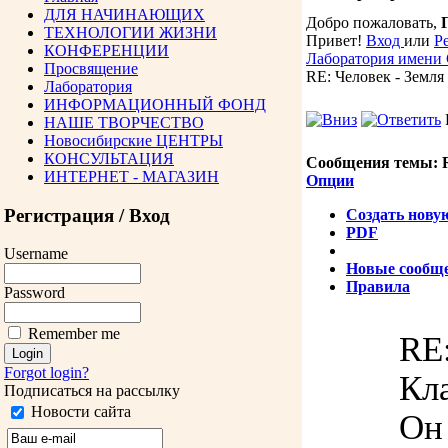
ДЛЯ НАЧИНАЮЩИХ
Добро пожаловать,
ТЕХНОЛОГИИ ЖИЗНИ
Привет!
Вход
или
Р
КОНФЕРЕНЦИИ
Лаборатория имени
Просвящение
RE: Человек - Земля
Лаборатория
ИНФОРМАЦИОННЫЙ ФОНД
НАШЕ ТВОРЧЕСТВО
Новосибирские ЦЕНТРЫ
КОНСУЛЬТАЦИЯ
Сообщения темы:
R
ИНТЕРНЕТ - МАГАЗИН
Опции
Регистрация / Вход
Создать нову
PDF
Username
Новые сообщ
Правила
Password
Remember me
RE:
Forgot login?
Кл
Подписаться на рассылку
Новости сайта
Он 