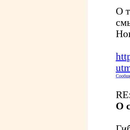
О т
см
Но
htt
ut
Сообще
RE:
О 
Гиб