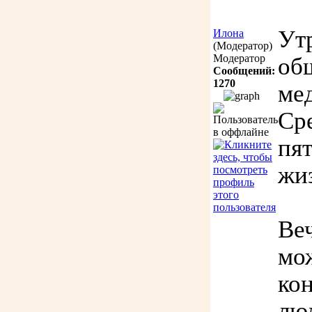
Ут
Илона
(Модератор)
Модератор
об
Сообщений:
1270
ме
Сре
пя
жи
Веч
мо
ко
лю