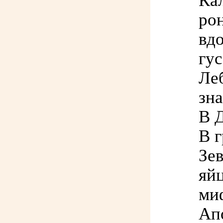
Ка
ро
вдо
гус
Леб
зна
В 
В 
Зев
яйц
ми
Апо