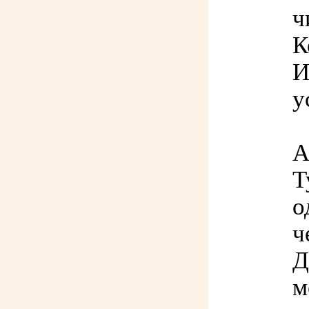
ч
К
И
у
А
Т
о
ч
Д
м