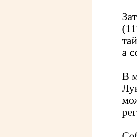
За
(11
тай
а с
В 
Лу
мо
ре
Со