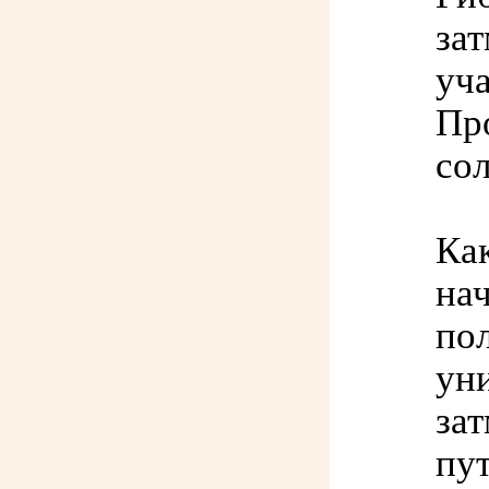
зат
уча
Пр
сол
Как
нач
пол
уни
зат
пу