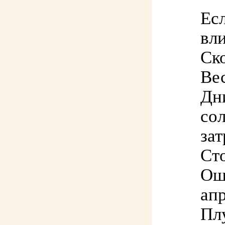
Есл
вли
Ско
Ве
Дни
со
за
Ст
Ош
апр
Пл