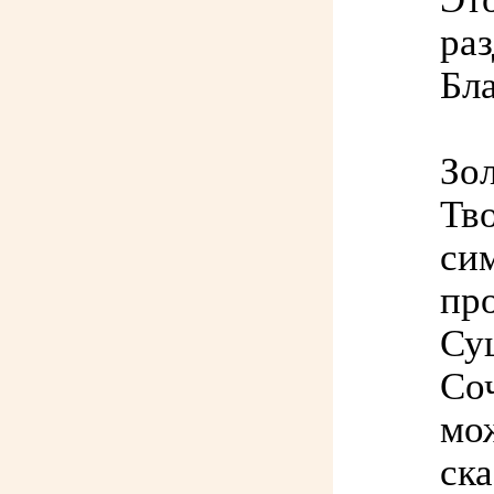
ра
Бл
Зо
Тв
сим
пр
Су
Соч
мож
ска