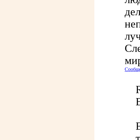
де
не
лу
Сл
мир
Сообще