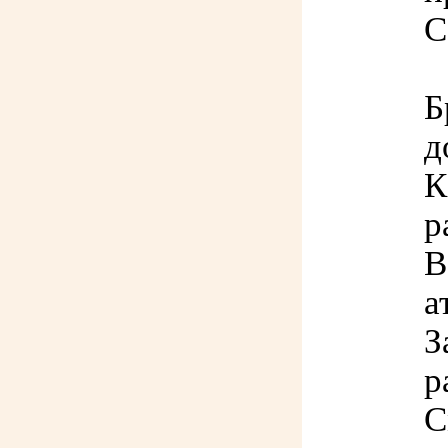
С
Б
д
К
р
В
а
З
р
С