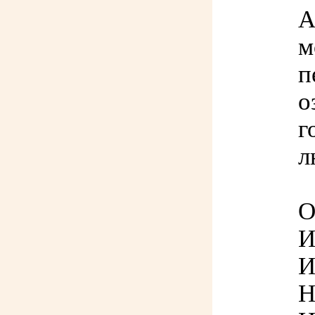
А
м
п
о
г
л
О
И
И
Н