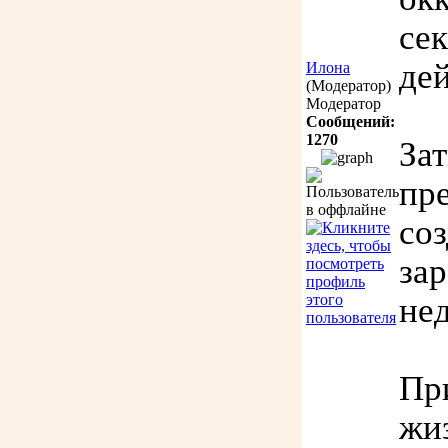
се
де
Илона
(Модератор)
Модератор
Сообщений:
1270
За
пр
со
за
не
Пр
жи