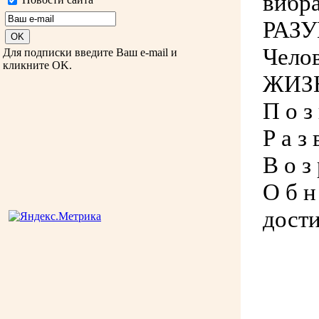
вибр
РАЗУ
Чело
Для подписки введите Ваш e-mail и
кликните OK.
ЖИЗН
П о з 
Р а з 
В о з 
О б н 
дост